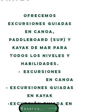
/EVENTOS
Ofrecemos
excursiones guiadas
en canoa,
paddleboard
(sup)
y
kayak de mar para
todos los niveles y
habilidades.
-
Excursiones
guiadas
en canoa
- Excursiones guiadas
en kayak
-excursión guiada en
Reserva tu viaje aquí
kayak de mar