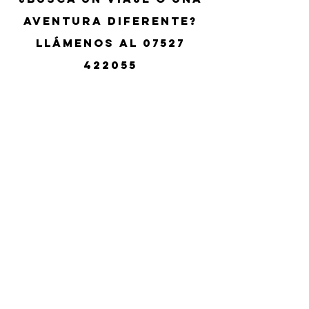
aventura diferente?
Llámenos al
07527
422055
Suscríbete a las actualizaciones
Subscribe Now