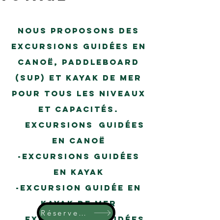
ÉVÉNEMENTS
Nous proposons des
excursions guidées en
canoë, paddleboard
(sup)
et kayak de mer
pour tous les niveaux
et capacités.
-
excursions
guidées
en canoë
-excursions guidées
en kayak
-excursion guidée en
kayak de mer
Réservez votre voyage ici
-
Excursions
guidées