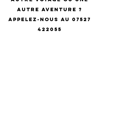
autre aventure ?
Appelez-nous au
07527
422055
Abonnez-vous aux mises à jour
Subscribe Now