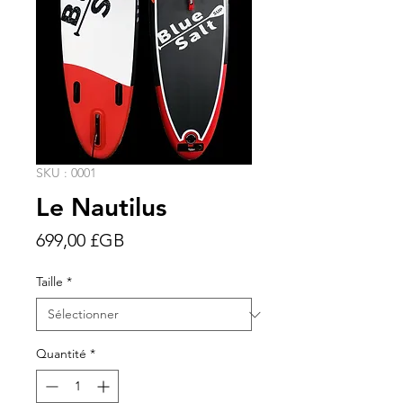
SKU : 0001
Le Nautilus
Prix
699,00 £GB
Taille
*
Quantité
*