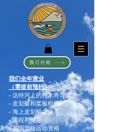
预订行程
我们全年营业
（需提前预约）
- 达特河上的独木舟导览游
- 皮划艇和桨板租赁
- 海上皮划艇之旅
- 课程和辅导
- 英国桨板运动资格