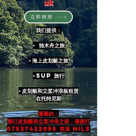
uk
立即聘用
我们提供：
- 独木舟之旅
-海上皮划艇之旅
-Sup 旅行
-皮划艇和立桨冲浪板租赁
在托特尼斯
重要的：
预订皮划艇和立桨冲浪
之前，请拨打
07527422055
联系 Nils